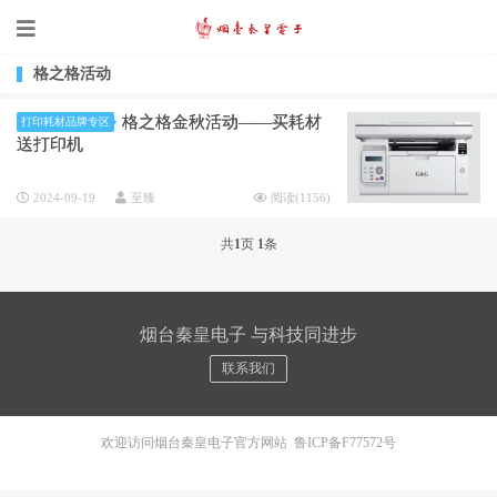
格之格活动
格之格金秋活动——买耗材
打印耗材品牌专区
送打印机
2024-09-19
至臻
阅读(
1156
)
共
1
页
1
条
烟台秦皇电子 与科技同进步
联系我们
欢迎访问烟台秦皇电子官方网站
鲁ICP备F77572号