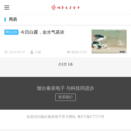
周易
今日白露，金水气甚浓
网站公告
2024-09-07
小编
阅读(
1038
)
共
1
页
1
条
烟台秦皇电子 与科技同进步
联系我们
欢迎访问烟台秦皇电子官方网站
鲁ICP备F77572号