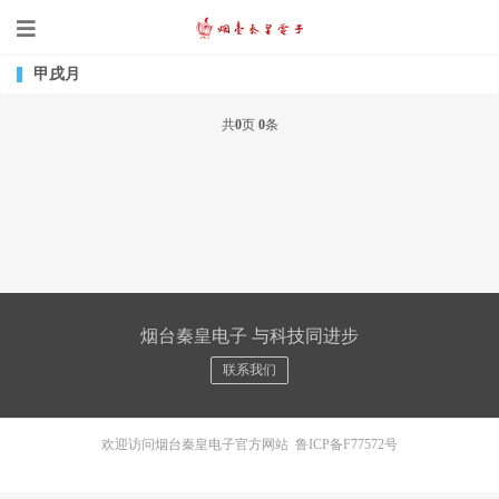
甲戌月
共
0
页
0
条
烟台秦皇电子 与科技同进步
联系我们
欢迎访问烟台秦皇电子官方网站
鲁ICP备F77572号