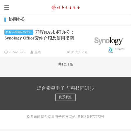
协同办公
群晖NAS协同办公：
私有云存储NAS专区
Synology Office套件介绍及使用指南
2024-10-25
至臻
阅读(
1083
)
共
1
页
1
条
烟台秦皇电子 与科技同进步
联系我们
欢迎访问烟台秦皇电子官方网站
鲁ICP备F77572号