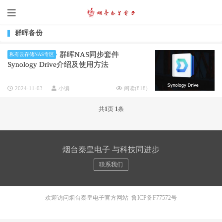
群晖备份
群晖NAS同步套件
私有云存储NAS专区
Synology Drive介绍及使用方法
2024-11-03
小编
阅读(
818
)
共
1
页
1
条
烟台秦皇电子 与科技同进步
联系我们
欢迎访问烟台秦皇电子官方网站
鲁ICP备F77572号